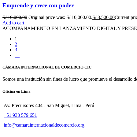
Emprende y crece con poder
S/
10,000.00
Original price was: S/ 10,000.00.
S/
3,500.00
Current pric
Add to cart
ACOMPAÑAMIENTO EN LANZAMIENTO DIGITAL Y PRESE
1
2
3
→
CÁMARA INTERNACIONAL DE COMERCIO CIC
Somos una institución sin fines de lucro que promueve el desarrollo d
Oficina en Lima
Av. Precursores 404 - San Miguel, Lima - Perú
+51 938 579 651
info@camarainternacionaldecomercio.org