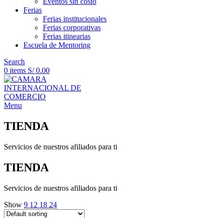
Eventos sin costo
Ferias
Ferias institucionales
Ferias corporativas
Ferias itinearias
Escuela de Mentoring
Search
0
items
S/
0.00
Menu
TIENDA
Servicios de nuestros afiliados para ti
TIENDA
Servicios de nuestros afiliados para ti
Show
9
12
18
24