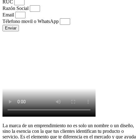
RUC
Razón Social
Email
Télefono movil o WhatsApp
Enviar
NOTA:
Un representante se contactará con usted en 24 horas para
completar su membresía.
Si no visualiza el correo, recuerde buscar en la bandeja de
No
Deseado
para poder aceptar y confirmar su registro.
La marca de un emprendimiento no es solo un nombre o un diseño,
sino la esencia con la que tus clientes identifican tu producto o
servicio. Es el elemento que te diferencia en el mercado y que ayuda